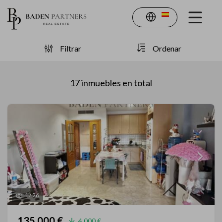
Filtrar
Ordenar
17
inmuebles en total
1
/
26
135.000 €
4.000 €