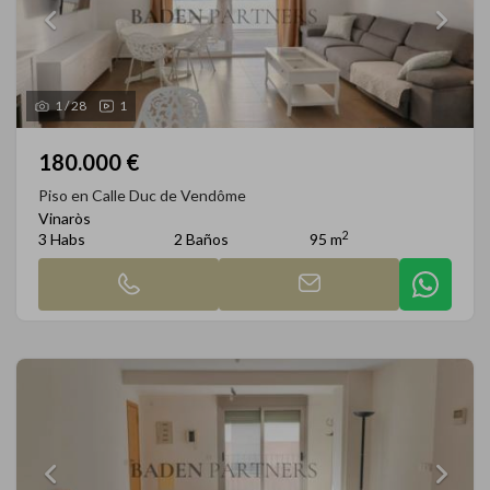
1
/
28
1
180.000 €
Piso en Calle Duc de Vendôme
Vinaròs
2
3 Habs
2 Baños
95 m