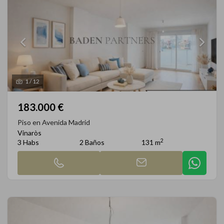
1
/
12
183.000 €
Piso en Avenida Madrid
Vinaròs
2
3 Habs
2 Baños
131 m