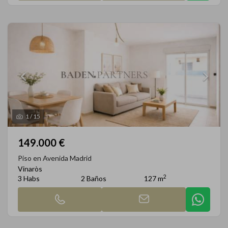
1
/
15
149.000 €
Piso en Avenida Madrid
Vinaròs
2
3 Habs
2 Baños
127 m