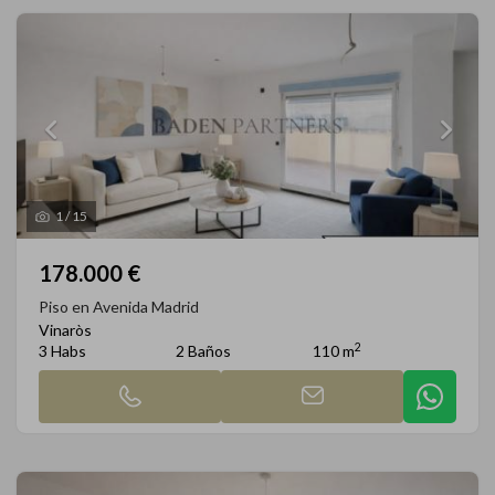
1
/
15
178.000 €
Piso en Avenida Madrid
Vinaròs
2
3 Habs
2 Baños
110 m