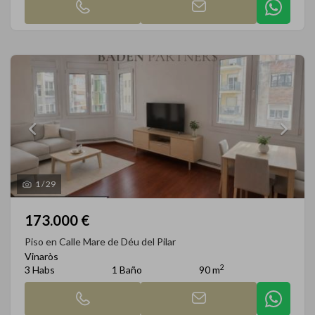
1
/
29
173.000 €
Piso en Calle Mare de Déu del Pilar
Vinaròs
2
3 Habs
1 Baño
90 m