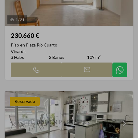
1
/
21
230.660 €
Piso en Plaza Río Cuarto
Vinaròs
2
3 Habs
2 Baños
109 m
Reservado