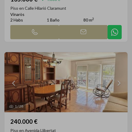
Piso en Calle Hilarió Claramunt
Vinaròs
2
2 Habs
1 Baño
80 m
1
/
28
240.000 €
Piso en Avenida Llibertat