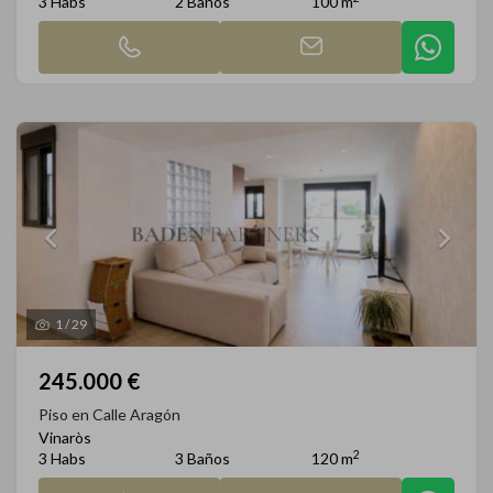
3 Habs
2 Baños
100 m
1
/
29
245.000 €
Piso en Calle Aragón
Vinaròs
2
3 Habs
3 Baños
120 m