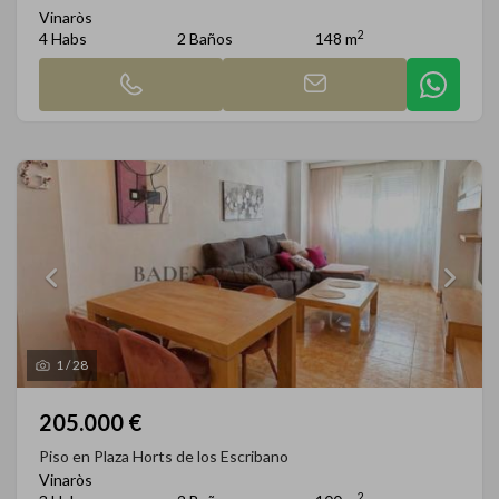
Vinaròs
2
4 Habs
2 Baños
148 m
1
/
28
205.000 €
Piso en Plaza Horts de los Escribano
Vinaròs
2