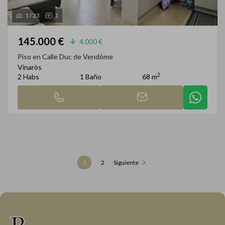
1
/
23
1
145.000 €
4.000 €
Piso en Calle Duc de Vendôme
Vinaròs
2
2 Habs
1 Baño
68 m
1
2
Siguiente